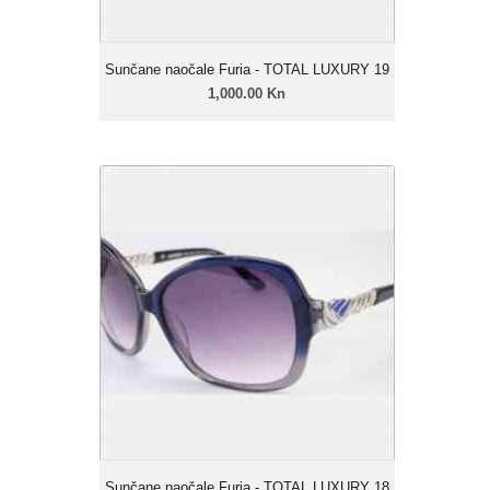
Sunčane naočale Furia - TOTAL LUXURY 19
1,000.00 Kn
Sunčane naočale Furia - TOTAL
LUXURY 18
1,000.00 Kn
Ženski model
Linija: Furia Luxury
Okvir: Celulozni acetat
Leće: Urban soft gradual
Zatamnjenje: 40% - 85%
Sunčane naočale Furia - TOTAL LUXURY 18