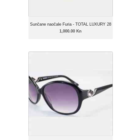
Sunčane naočale Furia - TOTAL LUXURY 28
1,000.00 Kn
Sunčane naočale Furia - TOTAL
LUXURY 27
1,000.00 Kn
Ženski model
Linija: Furia Luxury
Okvir: Celulozni acetat
Leće: Urban soft gradual
Zatamnjenje: 40% - 85%