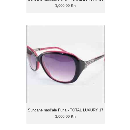
1,000.00 Kn
Sunčane naočale Furia - TOTAL
LUXURY 17
1,000.00 Kn
Ženski model
Linija: Furia Luxury
Okvir: Celulozni acetat
Leće: Urban soft gradual
Zatamnjenje: 40% - 85%
Sunčane naočale Furia - TOTAL LUXURY 17
1,000.00 Kn