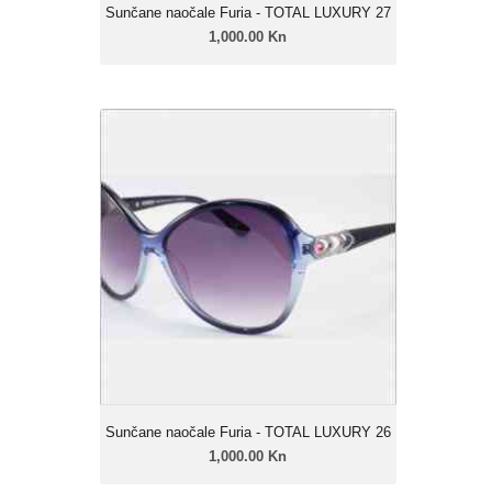
Sunčane naočale Furia - TOTAL LUXURY 27
1,000.00 Kn
Sunčane naočale Furia - TOTAL
LUXURY 26
1,000.00 Kn
Ženski model
Linija: Furia Luxury
Okvir: Celulozni acetat
Leće: Urban soft gradual
Zatamnjenje: 40% - 85%
Sunčane naočale Furia - TOTAL LUXURY 26
1,000.00 Kn