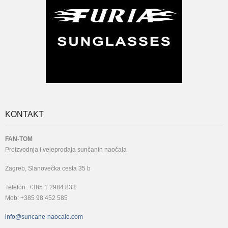
KONTAKT
FAN-TOM
Proizvodnja i veleprodaja sunčanih naočala
Zagreb, Slanovečka cesta 35 b
Telefon: +385 1 2984 833
Mob: +385 98 452 585
info@suncane-naocale.com