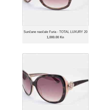
Leće: Urban soft gradual
Zatamnjenje: 40% - 85%
Sunčane naočale Furia - TOTAL LUXURY 20
1,000.00 Kn
Sunčane naočale Furia - TOTAL
LUXURY 19
1,000.00 Kn
Ženski model
Linija: Furia Luxury
Okvir: Celulozni acetat
Leće: Urban soft gradual
Zatamnjenje: 40% - 85%