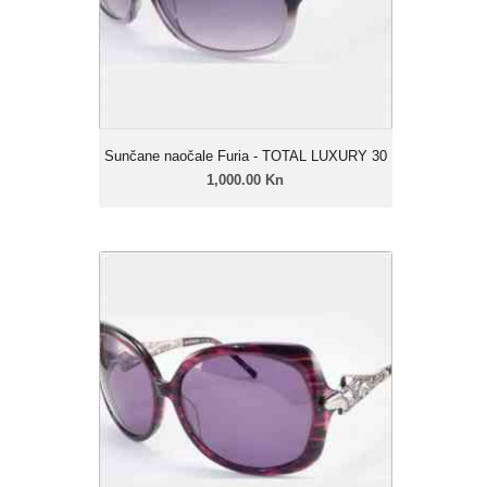
Okvir: Celulozni acetat
Leće: Urban soft gradual
Zatamnjenje: 40% - 85%
Sunčane naočale Furia - TOTAL LUXURY 30
1,000.00 Kn
Sunčane naočale Furia - TOTAL
LUXURY 28
1,000.00 Kn
Ženski model
Linija: Furia Luxury
Okvir: Celulozni acetat
Leće: Urban soft gradual
Zatamnjenje: 40% - 85%