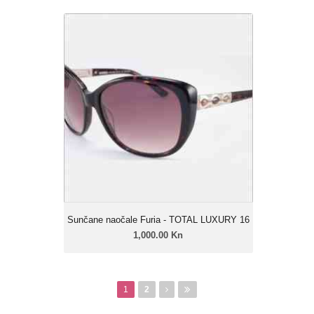
Sunčane naočale Furia - TOTAL
LUXURY 16
1,000.00 Kn
Ženski model
Linija: Furia Luxury
Okvir: Celulozni acetat
Leće: Urban soft gradual
Zatamnjenje: 40% - 85%
Sunčane naočale Furia - TOTAL LUXURY 16
1,000.00 Kn
Pages
1
2