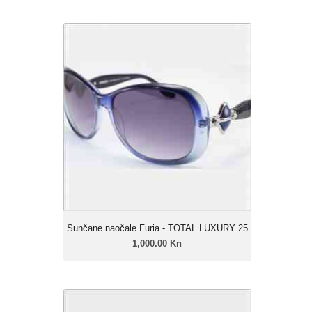
Sunčane naočale Furia - TOTAL
LUXURY 25
1,000.00 Kn
Ženski model
Linija: Furia Luxury
Okvir: Celulozni acetat
Leće: Urban soft gradual
Zatamnjenje: 40% - 85%
Sunčane naočale Furia - TOTAL LUXURY 25
1,000.00 Kn
Sunčane naočale Furia - TOTAL