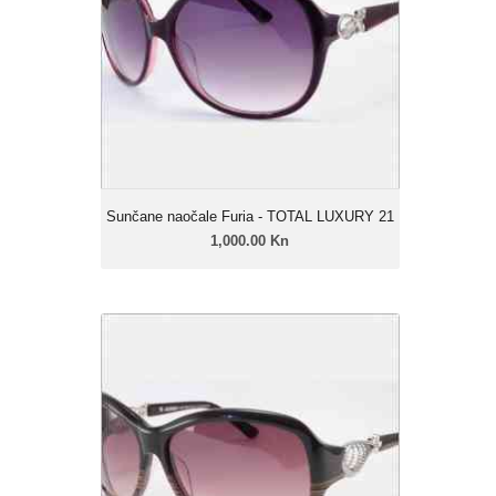
Ženski model
Linija: Furia Luxury
Okvir: Celulozni acetat
Leće: Urban soft gradual
Zatamnjenje: 40% - 85%
Sunčane naočale Furia - TOTAL LUXURY 21
1,000.00 Kn
Sunčane naočale Furia - TOTAL
LUXURY 20
1,000.00 Kn
Ženski model
Linija: Furia Luxury
Okvir: Celulozni acetat