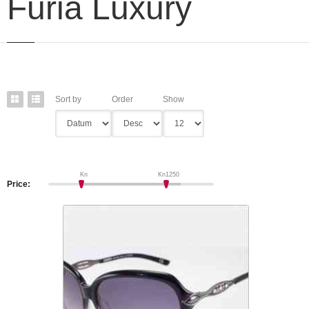
Furia Luxury
Sort by
Order
Show
Kn
Kn
1250
Price:
Sunčane naočale Furia - TOTAL
LUXURY 30
1,000.00 Kn
Svi ženski modeli
Linija: Furia Luxury