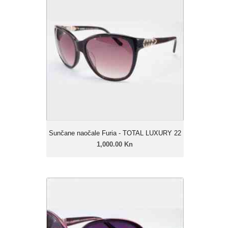
LUXURY 22
1,000.00 Kn
Ženski model
Linija: Furia Luxury
Okvir: Celulozni acetat
Leće: Urban soft gradual
Zatamnjenje: 40% - 85%
Sunčane naočale Furia - TOTAL LUXURY 22
1,000.00 Kn
Sunčane naočale Furia - TOTAL
LUXURY 21
1,000.00 Kn