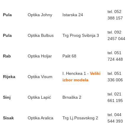
tel. 052
Pula
Optika Johny
Istarska 24
388 157
tel. 092
Pula
Optika Bulbus
Trg Prvog Svibnja 3
2457 044
tel. 051
Rab
Optika Holjar
Palit 68
724 448
I. Henckea 1 -
Veliki
tel. 051
Rijeka
Optika Visum
izbor modela
336 006
tel. 021
Sinj
Optika Lapić
Brnaška 2
661 195
tel. 044
Sisak
Optika Aralica
Trg Lj.Posavskog 2
544 393