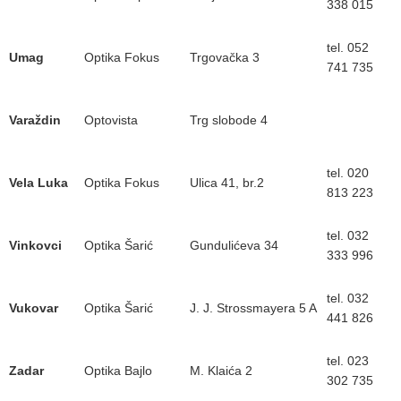
338 015
tel. 052
Umag
Optika Fokus
Trgovačka 3
741 735
Varaždin
Optovista
Trg slobode 4
tel. 020
Vela Luka
Optika Fokus
Ulica 41, br.2
813 223
tel. 032
Vinkovci
Optika Šarić
Gundulićeva 34
333 996
tel. 032
Vukovar
Optika Šarić
J. J. Strossmayera 5 A
441 826
tel. 023
Zadar
Optika Bajlo
M. Klaića 2
302 735