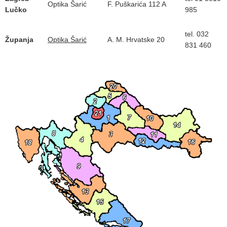
Optika Šarić
F. Puškarića 112 A
Lučko
985
tel. 032
Županja
Optika Šarić
A. M. Hrvatske 20
831 460