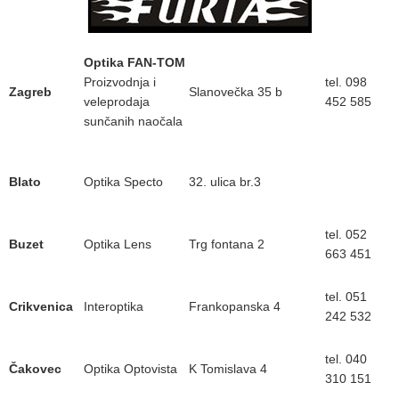
Optika FAN-TOM
Proizvodnja i
tel. 098
Zagreb
Slanovečka 35 b
veleprodaja
452 585
sunčanih naočala
Blato
Optika Specto
32. ulica br.3
tel. 052
Buzet
Optika Lens
Trg fontana 2
663 451
tel. 051
Crikvenica
Interoptika
Frankopanska 4
242 532
tel. 040
Čakovec
Optika Optovista
K Tomislava 4
310 151