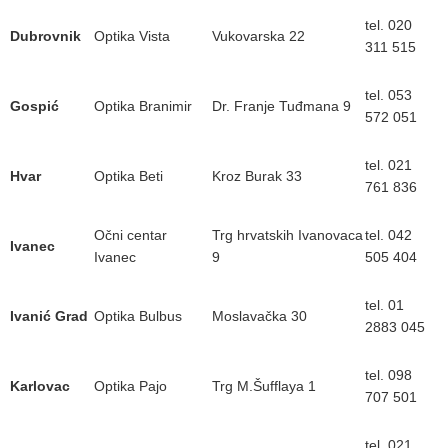
tel. 020
Dubrovnik
Optika Vista
Vukovarska 22
311 515
tel. 053
Gospić
Optika Branimir
Dr. Franje Tuđmana 9
572 051
tel. 021
Hvar
Optika Beti
Kroz Burak 33
761 836
Očni centar
Trg hrvatskih Ivanovaca
tel. 042
Ivanec
Ivanec
9
505 404
tel. 01
Ivanić Grad
Optika Bulbus
Moslavačka 30
2883 045
tel. 098
Karlovac
Optika Pajo
Trg M.Šufflaya 1
707 501
tel. 021