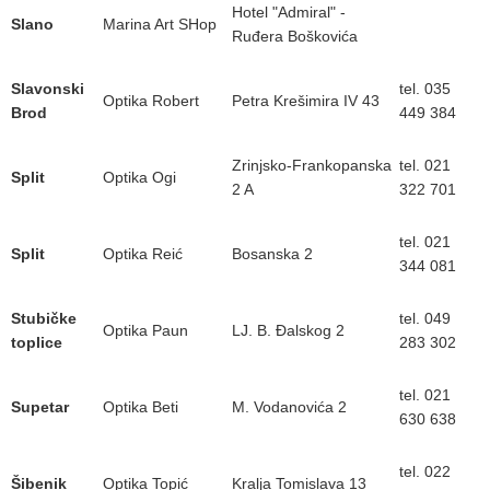
Hotel "Admiral" -
Slano
Marina Art SHop
Ruđera Boškovića
Slavonski
tel. 035
Optika Robert
Petra Krešimira IV 43
Brod
449 384
Zrinjsko-Frankopanska
tel. 021
Split
Optika Ogi
2 A
322 701
tel. 021
Split
Optika Reić
Bosanska 2
344 081
Stubičke
tel. 049
Optika Paun
LJ. B. Đalskog 2
toplice
283 302
tel. 021
Supetar
Optika Beti
M. Vodanovića 2
630 638
tel. 022
Šibenik
Optika Topić
Kralja Tomislava 13