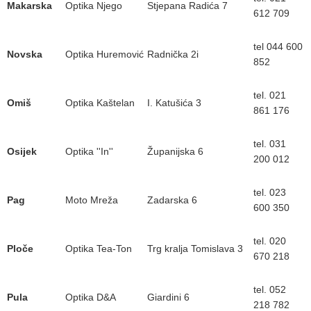
Makarska
Optika Njego
Stjepana Radića 7
612 709
tel 044 600
Novska
Optika Huremović
Radnička 2i
852
tel. 021
Omiš
Optika Kaštelan
I. Katušića 3
861 176
tel. 031
Osijek
Optika ''In''
Županijska 6
200 012
tel. 023
Pag
Moto Mreža
Zadarska 6
600 350
tel. 020
Ploče
Optika Tea-Ton
Trg kralja Tomislava 3
670 218
tel. 052
Pula
Optika D&A
Giardini 6
218 782