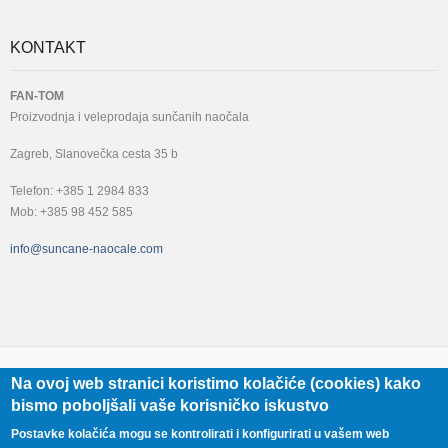
KONTAKT
FAN-TOM
Proizvodnja i veleprodaja sunčanih naočala
Zagreb, Slanovečka cesta 35 b
Telefon: +385 1 2984 833
Mob: +385 98 452 585
info@suncane-naocale.com
FAN-TOM
Na ovoj web stranici koristimo kolačiće (cookies) kako
bismo poboljšali vaše korisničko iskustvo
+385 98 452 585
Zagreb, Slanovečka cesta 35 B
Postavke kolačića mogu se kontrolirati i konfigurirati u vašem web