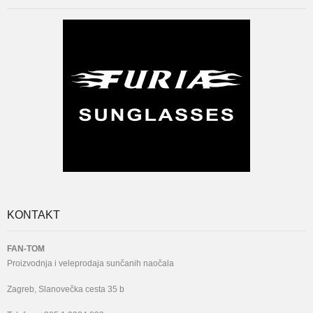
KONTAKT
FAN-TOM
Proizvodnja i veleprodaja sunčanih naočala
Zagreb, Slanovečka cesta 35 b