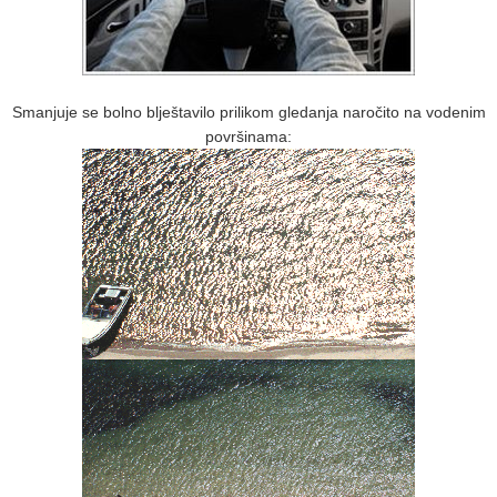
Smanjuje se bolno blještavilo prilikom gledanja naročito na vodenim
površinama: