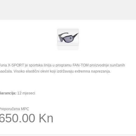
Furia X-SPORT je sportska linija u programu FAN-TOM proizvodnje sunčanih
naočala. Visoko elastični okviri koji izdržavaju extremna naprezanja.
Garancija
:
12 mjeseci
Preporučena MPC
650.00 Kn