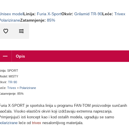
Unisex model
Linija
:
Furia X-Sport
Okvir
:
Grilamid TR-90
Leće
:
Trivex
Polarizirane
Zatamnjenje
:
85%
Opis
Linija: SPORT
Model: MISTY
Okvir:
TR-90
Leće:
Trivex
+
Polarizirane
Zatamnjenje: 85%
Furia X-SPORT je sportska linija u programu FAN-TOM proizvodnje sunčanih
naočala. Visoko elastični okviri koji izdržavaju extremna naprezanja.
Primjenjujući isti koncept kao i kod ostalih modela, ugrađuju se samo
polarizirane
leće od
trivex
nesalomljivog materijala.