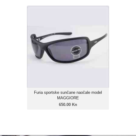
Furia sportske sunčane naočale model
MAGGIORE
650.00 Kn
Unisex model
Linija: Furia X-Sport
Okvir: Grilamid TR-90
Leće: Trivex Polarizirane
Zatamnjenje: 85%
Furia sportske sunčane naočale model
MAGGIORE
650.00 Kn