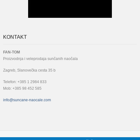
KONTAKT
FAN-TOM
Proizvodnja i veleprodaja sunčanih naočala
Zagreb, Slanovečka cesta 35 b
Telefon: +385 1 2984 833
Mob: +385 98 452 585
info@suncane-naocale.com
FAN-TOM