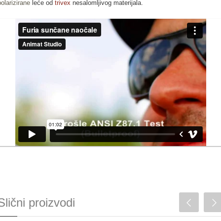
polarizirane
leće od
trivex
nesalomljivog materijala.
Slični proizvodi