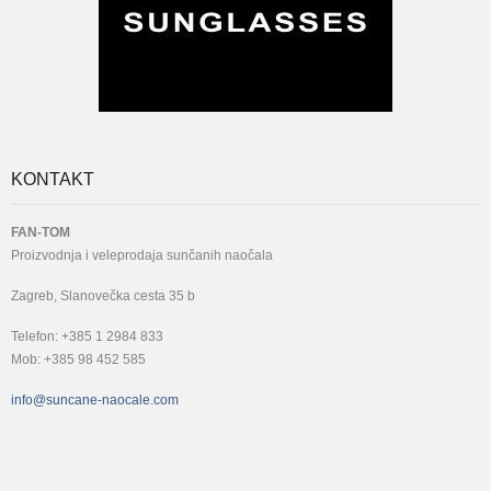
KONTAKT
FAN-TOM
Proizvodnja i veleprodaja sunčanih naočala
Zagreb, Slanovečka cesta 35 b
Telefon: +385 1 2984 833
Mob: +385 98 452 585
info@suncane-naocale.com