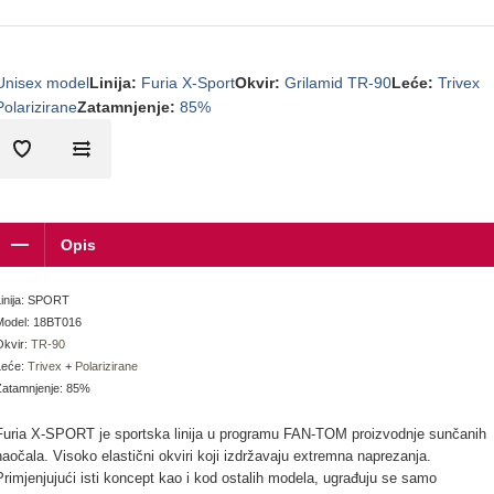
Unisex model
Linija
:
Furia X-Sport
Okvir
:
Grilamid TR-90
Leće
:
Trivex
Polarizirane
Zatamnjenje
:
85%
Opis
Linija: SPORT
Model: 18BT016
Okvir:
TR-90
Leće:
Trivex
+
Polarizirane
Zatamnjenje: 85%
Furia X-SPORT je sportska linija u programu FAN-TOM proizvodnje sunčanih
naočala. Visoko elastični okviri koji izdržavaju extremna naprezanja.
Primjenjujući isti koncept kao i kod ostalih modela, ugrađuju se samo