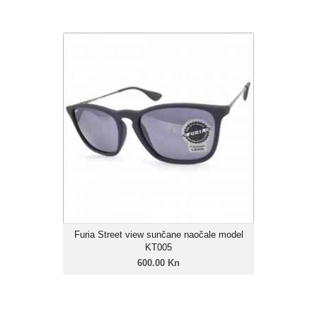
Furia Street view sunčane naočale
model KT005
600.00 Kn
Unisex model
Linija: Furia Street view
Okvir: Grilamid TR-90
Leće: Trivex Polarizirane
Zatamnjenje: 85%
Furia Street view sunčane naočale model
KT005
600.00 Kn