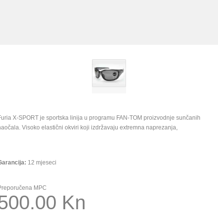
Furia X-SPORT je sportska linija u programu FAN-TOM proizvodnje sunčanih
naočala. Visoko elastični okviri koji izdržavaju extremna naprezanja,
Garancija
:
12 mjeseci
Preporučena MPC
500.00 Kn