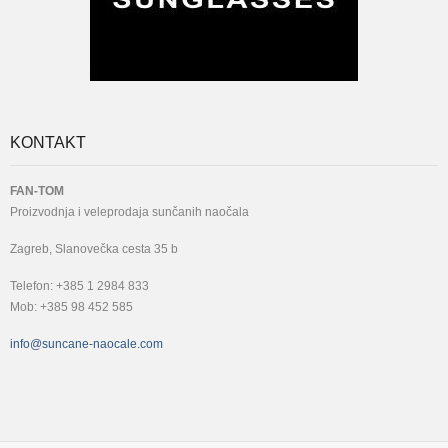
KONTAKT
FAN-TOM
Proizvodnja i veleprodaja sunčanih naočala
Zagreb, Slanovečka cesta 35 b
Telefon: +385 1 2984 833
Mob: +385 98 452 585
info@suncane-naocale.com