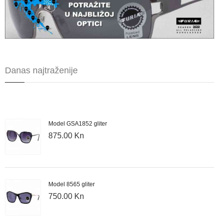
Danas najtraženije
Model GSA1852 gliter
875.00 Kn
Model 8565 gliter
750.00 Kn